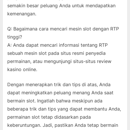
semakin besar peluang Anda untuk mendapatkan
kemenangan.
Q: Bagaimana cara mencari mesin slot dengan RTP
tinggi?
A: Anda dapat mencari informasi tentang RTP
sebuah mesin slot pada situs resmi penyedia
permainan, atau mengunjungi situs-situs review
kasino online.
Dengan menerapkan trik dan tips di atas, Anda
dapat meningkatkan peluang menang Anda saat
bermain slot. Ingatlah bahwa meskipun ada
beberapa trik dan tips yang dapat membantu Anda,
permainan slot tetap didasarkan pada
keberuntungan. Jadi, pastikan Anda tetap bermain