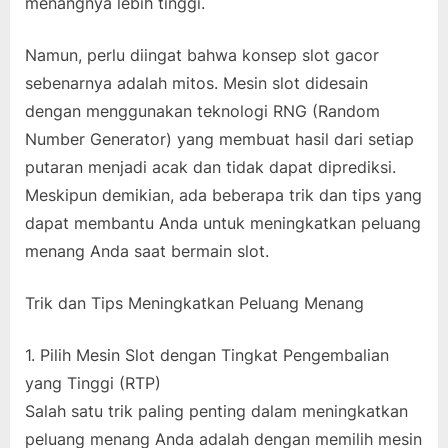
menangnya lebih tinggi.
Namun, perlu diingat bahwa konsep slot gacor
sebenarnya adalah mitos. Mesin slot didesain
dengan menggunakan teknologi RNG (Random
Number Generator) yang membuat hasil dari setiap
putaran menjadi acak dan tidak dapat diprediksi.
Meskipun demikian, ada beberapa trik dan tips yang
dapat membantu Anda untuk meningkatkan peluang
menang Anda saat bermain slot.
Trik dan Tips Meningkatkan Peluang Menang
1. Pilih Mesin Slot dengan Tingkat Pengembalian
yang Tinggi (RTP)
Salah satu trik paling penting dalam meningkatkan
peluang menang Anda adalah dengan memilih mesin