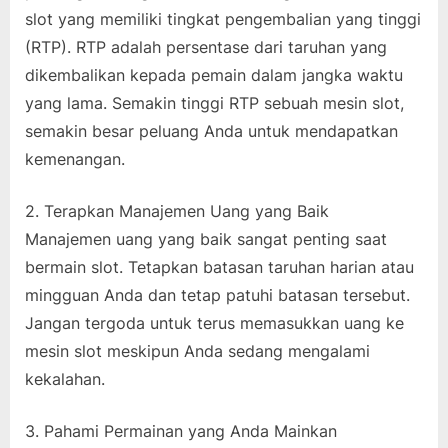
slot yang memiliki tingkat pengembalian yang tinggi
(RTP). RTP adalah persentase dari taruhan yang
dikembalikan kepada pemain dalam jangka waktu
yang lama. Semakin tinggi RTP sebuah mesin slot,
semakin besar peluang Anda untuk mendapatkan
kemenangan.
2. Terapkan Manajemen Uang yang Baik
Manajemen uang yang baik sangat penting saat
bermain slot. Tetapkan batasan taruhan harian atau
mingguan Anda dan tetap patuhi batasan tersebut.
Jangan tergoda untuk terus memasukkan uang ke
mesin slot meskipun Anda sedang mengalami
kekalahan.
3. Pahami Permainan yang Anda Mainkan