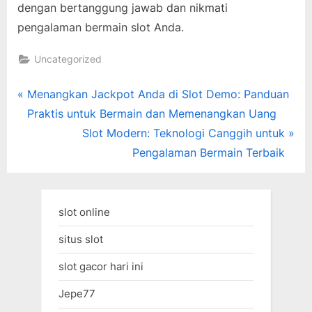
dengan bertanggung jawab dan nikmati
pengalaman bermain slot Anda.
Uncategorized
Post
P
Menangkan Jackpot Anda di Slot Demo: Panduan
r
Praktis untuk Bermain dan Memenangkan Uang
navigation
e
N
Slot Modern: Teknologi Canggih untuk
v
e
Pengalaman Bermain Terbaik
i
x
o
t
u
P
slot online
s
o
situs slot
P
s
slot gacor hari ini
o
t
s
:
Jepe77
t