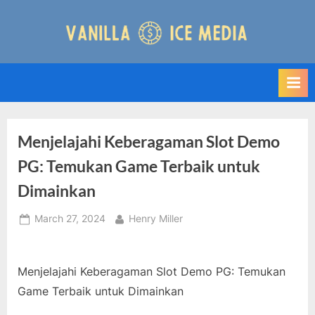
Skip
to
V
Platform
content
to
a
gain
n
ideas
i
for
Online
l
gambling
l
Menjelajahi Keberagaman Slot Demo
enthusiasts
a
PG: Temukan Game Terbaik untuk
I
Dimainkan
c
e
Posted
By
March 27, 2024
Henry Miller
on
M
e
Menjelajahi Keberagaman Slot Demo PG: Temukan
d
Game Terbaik untuk Dimainkan
i