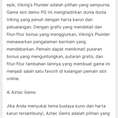
epik, Viking’s Plunder adalah pilihan yang sempurna.
Game slot demo PG ini menghadirkan dunia dunia
Viking yang penuh dengan harta karun dan
petualangan. Dengan grafis yang mendetail dan
fitur-fitur bonus yang menggiurkan, Viking’s Plunder
menawarkan pengalaman bermain yang
mendebarkan. Pemain dapat menikmati putaran
bonus yang menguntungkan, putaran gratis, dan
fitur-fitur tambahan lainnya yang membuat game ini
menjadi salah satu favorit di kalangan pemain slot
online.
4. Aztec Gems
Jika Anda menyukai tema budaya kuno dan harta
karun tersembunyi, Aztec Gems adalah pilihan yang