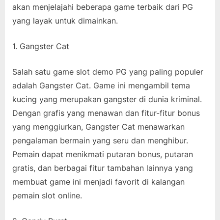
akan menjelajahi beberapa game terbaik dari PG
yang layak untuk dimainkan.
1. Gangster Cat
Salah satu game slot demo PG yang paling populer
adalah Gangster Cat. Game ini mengambil tema
kucing yang merupakan gangster di dunia kriminal.
Dengan grafis yang menawan dan fitur-fitur bonus
yang menggiurkan, Gangster Cat menawarkan
pengalaman bermain yang seru dan menghibur.
Pemain dapat menikmati putaran bonus, putaran
gratis, dan berbagai fitur tambahan lainnya yang
membuat game ini menjadi favorit di kalangan
pemain slot online.