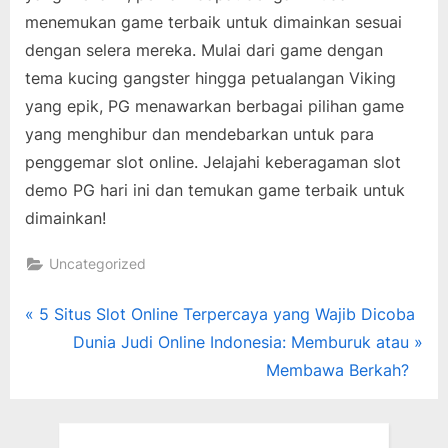
menemukan game terbaik untuk dimainkan sesuai
dengan selera mereka. Mulai dari game dengan
tema kucing gangster hingga petualangan Viking
yang epik, PG menawarkan berbagai pilihan game
yang menghibur dan mendebarkan untuk para
penggemar slot online. Jelajahi keberagaman slot
demo PG hari ini dan temukan game terbaik untuk
dimainkan!
Uncategorized
Post
P
5 Situs Slot Online Terpercaya yang Wajib Dicoba
r
N
Dunia Judi Online Indonesia: Memburuk atau
navigation
e
e
Membawa Berkah?
v
x
i
t