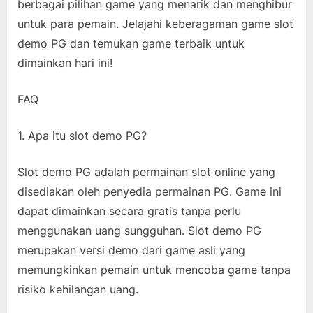
berbagai pilihan game yang menarik dan menghibur
untuk para pemain. Jelajahi keberagaman game slot
demo PG dan temukan game terbaik untuk
dimainkan hari ini!
FAQ
1. Apa itu slot demo PG?
Slot demo PG adalah permainan slot online yang
disediakan oleh penyedia permainan PG. Game ini
dapat dimainkan secara gratis tanpa perlu
menggunakan uang sungguhan. Slot demo PG
merupakan versi demo dari game asli yang
memungkinkan pemain untuk mencoba game tanpa
risiko kehilangan uang.