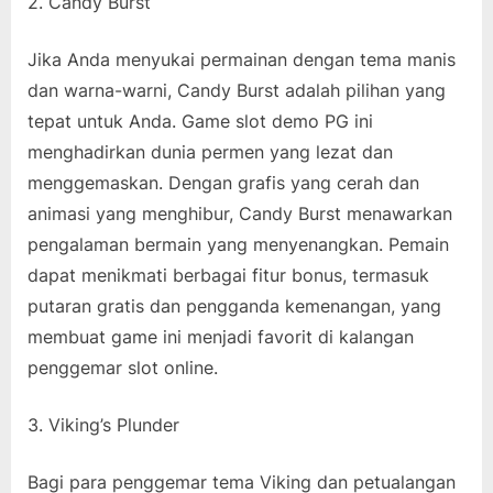
2. Candy Burst
Jika Anda menyukai permainan dengan tema manis
dan warna-warni, Candy Burst adalah pilihan yang
tepat untuk Anda. Game slot demo PG ini
menghadirkan dunia permen yang lezat dan
menggemaskan. Dengan grafis yang cerah dan
animasi yang menghibur, Candy Burst menawarkan
pengalaman bermain yang menyenangkan. Pemain
dapat menikmati berbagai fitur bonus, termasuk
putaran gratis dan pengganda kemenangan, yang
membuat game ini menjadi favorit di kalangan
penggemar slot online.
3. Viking’s Plunder
Bagi para penggemar tema Viking dan petualangan