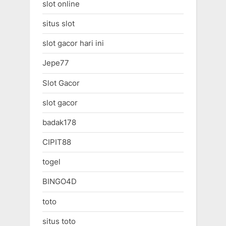
o
P
slot online
u
o
situs slot
s
s
slot gacor hari ini
P
t
o
:
Jepe77
s
Slot Gacor
t
:
slot gacor
badak178
CIPIT88
togel
BINGO4D
toto
situs toto