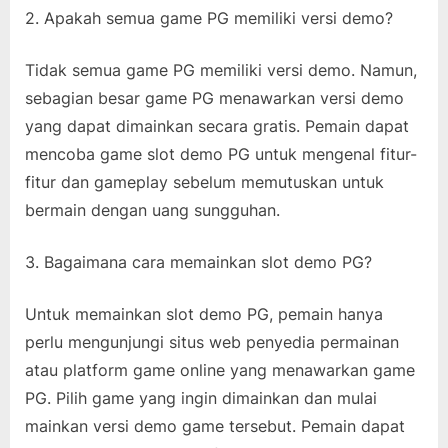
2. Apakah semua game PG memiliki versi demo?
Tidak semua game PG memiliki versi demo. Namun,
sebagian besar game PG menawarkan versi demo
yang dapat dimainkan secara gratis. Pemain dapat
mencoba game slot demo PG untuk mengenal fitur-
fitur dan gameplay sebelum memutuskan untuk
bermain dengan uang sungguhan.
3. Bagaimana cara memainkan slot demo PG?
Untuk memainkan slot demo PG, pemain hanya
perlu mengunjungi situs web penyedia permainan
atau platform game online yang menawarkan game
PG. Pilih game yang ingin dimainkan dan mulai
mainkan versi demo game tersebut. Pemain dapat