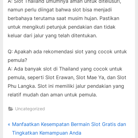
A: Slot Thailand umumnya aman untuk ditelusuri,
namun perlu diingat bahwa slot bisa menjadi
berbahaya terutama saat musim hujan. Pastikan
untuk mengikuti petunjuk pendakian dan tidak
keluar dari jalur yang telah ditentukan.
Q: Apakah ada rekomendasi slot yang cocok untuk
pemula?
A: Ada banyak slot di Thailand yang cocok untuk
pemula, seperti Slot Erawan, Slot Mae Ya, dan Slot
Phu Langka. Slot ini memiliki jalur pendakian yang
relatif mudah dan aman untuk pemula.
Uncategorized
Post
P
Manfaatkan Kesempatan Bermain Slot Gratis dan
r
Tingkatkan Kemampuan Anda