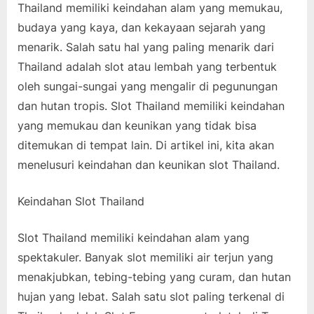
a
Thailand memiliki keindahan alam yang memukau,
budaya yang kaya, dan kekayaan sejarah yang
menarik. Salah satu hal yang paling menarik dari
Thailand adalah slot atau lembah yang terbentuk
oleh sungai-sungai yang mengalir di pegunungan
dan hutan tropis. Slot Thailand memiliki keindahan
yang memukau dan keunikan yang tidak bisa
ditemukan di tempat lain. Di artikel ini, kita akan
menelusuri keindahan dan keunikan slot Thailand.
Keindahan Slot Thailand
Slot Thailand memiliki keindahan alam yang
spektakuler. Banyak slot memiliki air terjun yang
menakjubkan, tebing-tebing yang curam, dan hutan
hujan yang lebat. Salah satu slot paling terkenal di