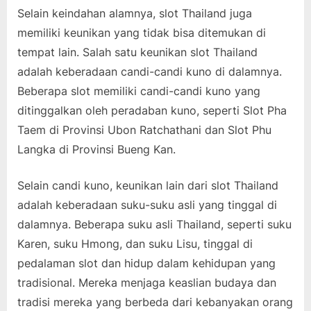
Selain keindahan alamnya, slot Thailand juga
memiliki keunikan yang tidak bisa ditemukan di
tempat lain. Salah satu keunikan slot Thailand
adalah keberadaan candi-candi kuno di dalamnya.
Beberapa slot memiliki candi-candi kuno yang
ditinggalkan oleh peradaban kuno, seperti Slot Pha
Taem di Provinsi Ubon Ratchathani dan Slot Phu
Langka di Provinsi Bueng Kan.
Selain candi kuno, keunikan lain dari slot Thailand
adalah keberadaan suku-suku asli yang tinggal di
dalamnya. Beberapa suku asli Thailand, seperti suku
Karen, suku Hmong, dan suku Lisu, tinggal di
pedalaman slot dan hidup dalam kehidupan yang
tradisional. Mereka menjaga keaslian budaya dan
tradisi mereka yang berbeda dari kebanyakan orang