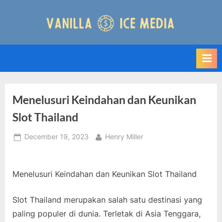
Skip
to
V
Platform
content
to
a
gain
n
ideas
i
for
Online
l
gambling
l
Menelusuri Keindahan dan Keunikan
enthusiasts
a
Slot Thailand
I
Posted
By
December 19, 2023
Henry Miller
c
on
e
M
Menelusuri Keindahan dan Keunikan Slot Thailand
e
d
Slot Thailand merupakan salah satu destinasi yang
i
paling populer di dunia. Terletak di Asia Tenggara,