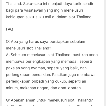
Thailand. Suku-suku ini menjadi daya tarik sendiri
bagi para wisatawan yang ingin menelusuri
kehidupan suku-suku asli di dalam slot Thailand.
FAQ
Q: Apa yang harus saya persiapkan sebelum
menelusuri slot Thailand?
A: Sebelum menelusuri slot Thailand, pastikan anda
membawa perlengkapan yang memadai, seperti
pakaian yang nyaman, sepatu yang baik, dan
perlengkapan pendakian. Pastikan juga membawa
perlengkapan pribadi yang cukup, seperti air
minum, makanan ringan, dan obat-obatan.
Q: Apakah aman untuk menelusuri slot Thailand?