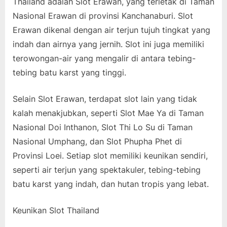
Thailand adalah Slot Erawan, yang terletak di Taman
Nasional Erawan di provinsi Kanchanaburi. Slot
Erawan dikenal dengan air terjun tujuh tingkat yang
indah dan airnya yang jernih. Slot ini juga memiliki
terowongan-air yang mengalir di antara tebing-
tebing batu karst yang tinggi.
Selain Slot Erawan, terdapat slot lain yang tidak
kalah menakjubkan, seperti Slot Mae Ya di Taman
Nasional Doi Inthanon, Slot Thi Lo Su di Taman
Nasional Umphang, dan Slot Phupha Phet di
Provinsi Loei. Setiap slot memiliki keunikan sendiri,
seperti air terjun yang spektakuler, tebing-tebing
batu karst yang indah, dan hutan tropis yang lebat.
Keunikan Slot Thailand