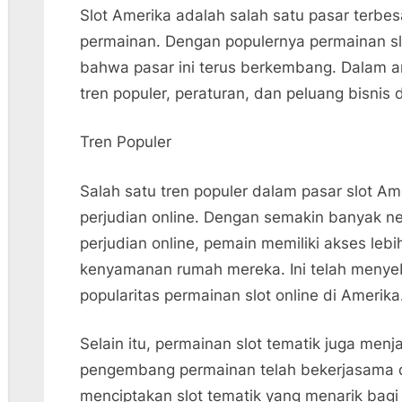
Slot Amerika adalah salah satu pasar terbesa
permainan. Dengan populernya permainan sl
bahwa pasar ini terus berkembang. Dalam art
tren populer, peraturan, dan peluang bisnis d
Tren Populer
Salah satu tren populer dalam pasar slot A
perjudian online. Dengan semakin banyak n
perjudian online, pemain memiliki akses leb
kenyamanan rumah mereka. Ini telah meny
popularitas permainan slot online di Amerika
Selain itu, permainan slot tematik juga menj
pengembang permainan telah bekerjasama d
menciptakan slot tematik yang menarik bagi 