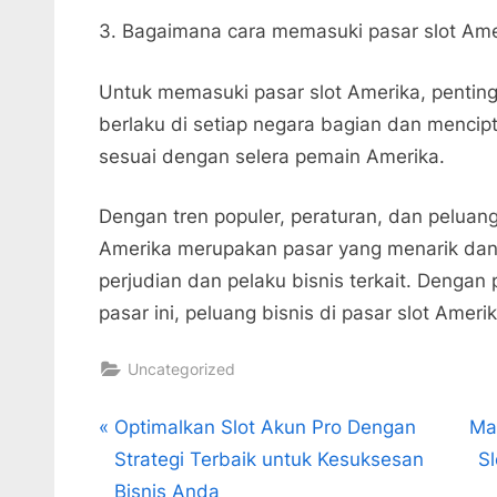
3. Bagaimana cara memasuki pasar slot Ame
Untuk memasuki pasar slot Amerika, penti
berlaku di setiap negara bagian dan mencip
sesuai dengan selera pemain Amerika.
Dengan tren populer, peraturan, dan peluang
Amerika merupakan pasar yang menarik da
perjudian dan pelaku bisnis terkait. Denga
pasar ini, peluang bisnis di pasar slot Amer
Uncategorized
Post
P
N
Optimalkan Slot Akun Pro Dengan
Ma
r
e
Strategi Terbaik untuk Kesuksesan
S
navigation
e
x
Bisnis Anda