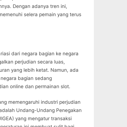
nnya. Dengan adanya tren ini,
k memenuhi selera pemain yang terus
riasi dari negara bagian ke negara
alkan perjudian secara luas,
turan yang lebih ketat. Namun, ada
 negara bagian sedang
an online dan permainan slot.
yang memengaruhi industri perjudian
ng adalah Undang-Undang Penegakan
UIGEA) yang mengatur transaksi
 peraturan ini membuat sulit bagi