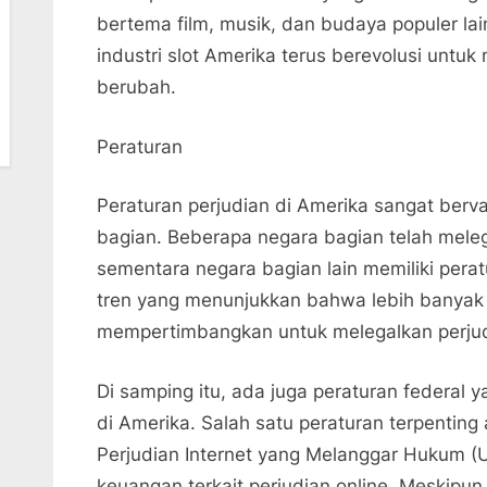
bertema film, musik, dan budaya populer lai
industri slot Amerika terus berevolusi untu
berubah.
Peraturan
Peraturan perjudian di Amerika sangat berva
bagian. Beberapa negara bagian telah meleg
sementara negara bagian lain memiliki pera
tren yang menunjukkan bahwa lebih banyak
mempertimbangkan untuk melegalkan perjudi
Di samping itu, ada juga peraturan federal 
di Amerika. Salah satu peraturan terpenti
Perjudian Internet yang Melanggar Hukum (
keuangan terkait perjudian online. Meskipun