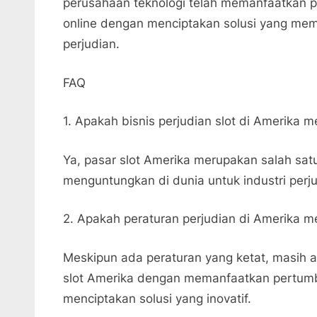
perusahaan teknologi telah memanfaatkan p
online dengan menciptakan solusi yang me
perjudian.
FAQ
1. Apakah bisnis perjudian slot di Amerika
Ya, pasar slot Amerika merupakan salah satu
menguntungkan di dunia untuk industri perju
2. Apakah peraturan perjudian di Amerika 
Meskipun ada peraturan yang ketat, masih a
slot Amerika dengan memanfaatkan pertumbu
menciptakan solusi yang inovatif.