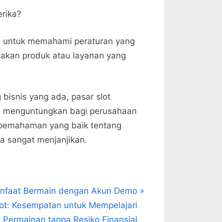
rika?
ng untuk memahami peraturan yang
takan produk atau layanan yang
 bisnis yang ada, pasar slot
n menguntungkan bagi perusahaan
n pemahaman yang baik tentang
ika sangat menjanjikan.
nfaat Bermain dengan Akun Demo
lot: Kesempatan untuk Mempelajari
Permainan tanpa Resiko Finansial