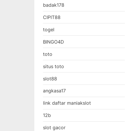
badak178
e
CIPIT88
d
togel
i
BINGO4D
a
toto
situs toto
slot88
angkasa17
link daftar maniakslot
12b
slot gacor