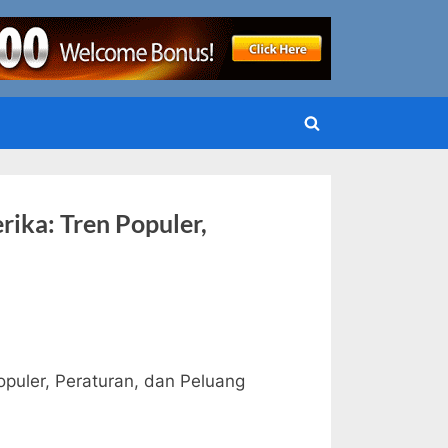
Toggle
search
form
ika: Tren Populer,
opuler, Peraturan, dan Peluang